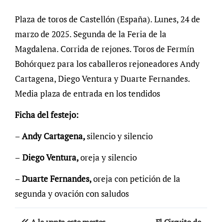
Plaza de toros de Castellón (España). Lunes, 24 de
marzo de 2025. Segunda de la Feria de la
Magdalena. Corrida de rejones. Toros de Fermín
Bohórquez para los caballeros rejoneadores Andy
Cartagena, Diego Ventura y Duarte Fernandes.
Media plaza de entrada en los tendidos
Ficha del festejo:
–
Andy Cartagena,
silencio y silencio
–
Diego Ventura,
oreja y silencio
–
Duarte Fernandes,
oreja con petición de la
segunda y ovación con saludos
Navegación
A la venta este martes
El Circuito de