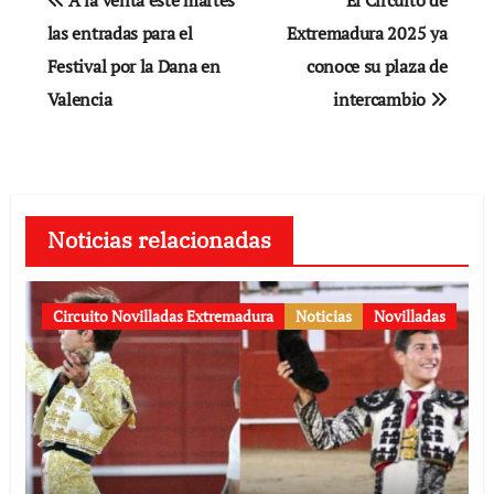
de
las entradas para el
Extremadura 2025 ya
Festival por la Dana en
conoce su plaza de
entradas
Valencia
intercambio
Noticias relacionadas
Circuito Novilladas Extremadura
Noticias
Novilladas