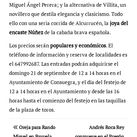
Miguel Ángel Perera; y la alternativa de Villita, un
novillero que destila elegancia y clasicismo. Todo
ello con una seria corrida de Alcurrucén, la
joya del
encaste Núñez
de la cabaña brava española.
Los precios serán
populares y económicos
. El
teléfono de información y reserva de localidades es
el 647992687. Las entradas podrán adquirirse el
domingo 21 de septiembre de 12 a 14 horas en el
Ayuntamiento de Consuegra, y el día del festejo de
12 a 14 horas en el Ayuntamiento y desde las 16
horas hasta el comienzo del festejo en las taquillas
de la plaza de toros.
Navegación
Oreja para Rando
Andrés Roca Rey
de
Miguel en Bayuela
conmueve en el Pregón