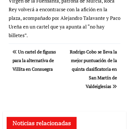
Virgen de la Fuensanta, patrona de Murcia, Roca
Rey volverá a encontrarse con la afición en la
plaza, acompañado por Alejandro Talavante y Paco
Ureña en un cartel que ya apunta al “no hay
billetes”.
Navegación
Un cartel de figuras
Rodrigo Cobo se lleva la
de
para la alternativa de
mejor puntuación de la
Villita en Consuegra
quinta clasificatoria en
entradas
San Martín de
Valdeiglesias
Noticias relacionadas