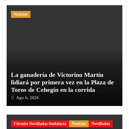
Noticias
La ganadería de Victorino Martín
lidiará por primera vez en la Plaza de
Toros de Cehegín en la corrida
conmemorativa de su 125 aniversario
Ago 6, 2026
Circuito Novilladas Andalucía
Noticias
Novilladas