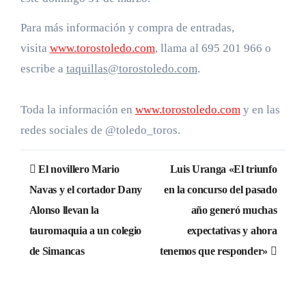
Para más información y compra de entradas,
visita
www.torostoledo.com
, llama al 695 201 966 o
escribe a
taquillas@torostoledo.com
.
Toda la información en
www.torostoledo.com
y en las
redes sociales de @toledo_toros.
Navegación
El novillero Mario
Luis Uranga «El triunfo
de
Navas y el cortador Dany
en la concurso del pasado
Alonso llevan la
año generó muchas
entradas
tauromaquia a un colegio
expectativas y ahora
de Simancas
tenemos que responder»