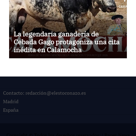
La legendaria ganadería de
Cebada Gago protagoniza una cita
inédita en Calamocha
Contacto: redacción@elestoconazo.es
Madrid
España
Copyright © Todos los derechos reservados¡
|
Paper News