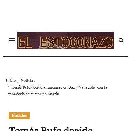
Ir
al
contenido
Inicio
Noticias
Tomás Rufo decide anunciarse en Dax y Valladolid con la
ganadería de Victorino Martín
Noticias
Tomás Rufo decide