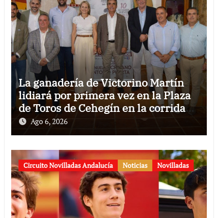
La ganadería de Victorino Martín
lidiará por primera vez en la Plaza
de Toros de Cehegín en la corrida
conmemorativa de su 125
Ago 6, 2026
aniversario
Circuito Novilladas Andalucía
Noticias
Novilladas