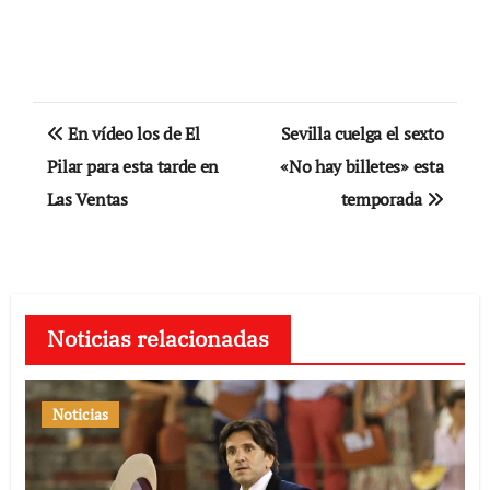
Navegación
En vídeo los de El
Sevilla cuelga el sexto
de
Pilar para esta tarde en
«No hay billetes» esta
Las Ventas
temporada
entradas
Noticias relacionadas
Noticias