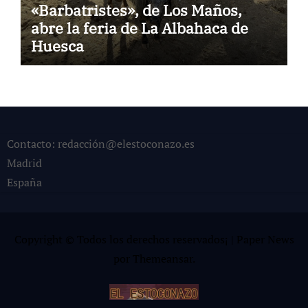
«Barbatristes», de Los Maños,
abre la feria de La Albahaca de
Huesca
Contacto: redacción@elestoconazo.es
Madrid
España
Copyright © Todos los derechos reservados¡
|
Paper News
por
Themeansar
.