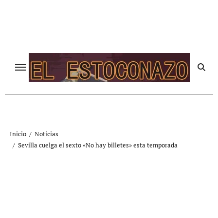
Ir
al
contenido
Inicio
Noticias
Sevilla cuelga el sexto «No hay billetes» esta temporada