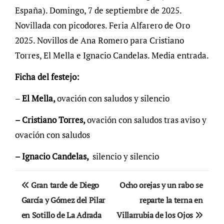
España). Domingo, 7 de septiembre de 2025.
Novillada con picodores. Feria Alfarero de Oro
2025. Novillos de Ana Romero para Cristiano
Torres, El Mella e Ignacio Candelas. Media entrada.
Ficha del festejo:
–
El Mella,
ovación con saludos y silencio
– Cristiano Torres,
ovación con saludos tras aviso y
ovación con saludos
– Ignacio Candelas,
silencio y silencio
Navegación
Gran tarde de Diego
Ocho orejas y un rabo se
de
García y Gómez del Pilar
reparte la terna en
en Sotillo de La Adrada
Villarrubia de los Ojos
entradas