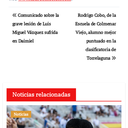
Navegación
Comunicado sobre la
Rodrigo Cobo, de la
de
grave lesión de Luis
Escuela de Colmenar
Miguel Vázquez sufrida
Viejo, alumno mejor
entradas
en Daimiel
puntuado en la
clasificatoria de
Torrelaguna
Noticias relacionadas
Noticias