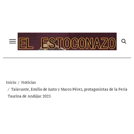
Ir
al
contenido
Inicio
Noticias
Talavante, Emilio de Justo y Marco Pérez, protagonistas de la Feria
Taurina de Andújar 2025