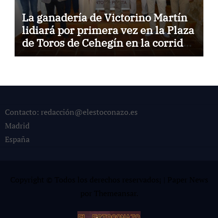
La ganadería de Victorino Martín
lidiará por primera vez en la Plaza
de Toros de Cehegín en la corrida
conmemorativa de su 125
aniversario
Contacto: redacción@elestoconazo.es
Madrid
España
Copyright © Todos los derechos reservados¡
|
Paper News
por
Themeansar
.