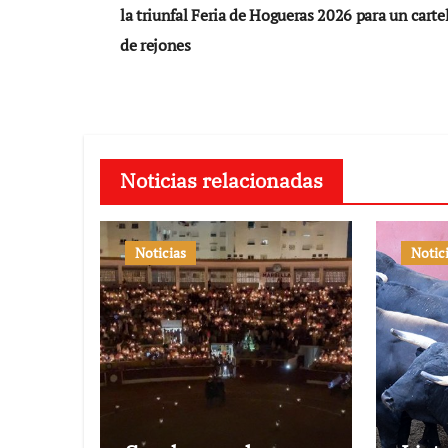
de
la triunfal Feria de Hogueras 2026 para un carte
entradas
de rejones
Noticias relacionadas
Noticias
Notic