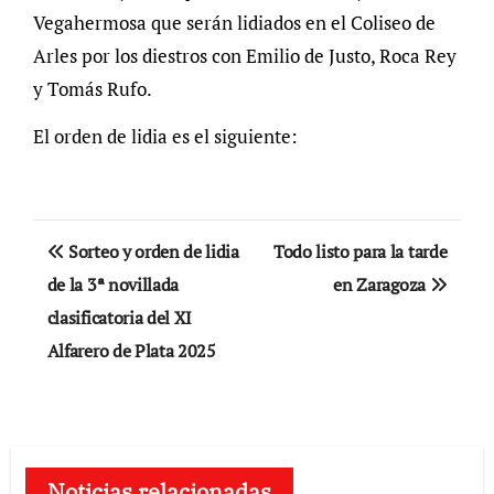
Vegahermosa que serán lidiados en el Coliseo de
Arles por los diestros con Emilio de Justo, Roca Rey
y Tomás Rufo.
El orden de lidia es el siguiente:
Navegación
Sorteo y orden de lidia
Todo listo para la tarde
de
de la 3ª novillada
en Zaragoza
clasificatoria del XI
entradas
Alfarero de Plata 2025
Noticias relacionadas