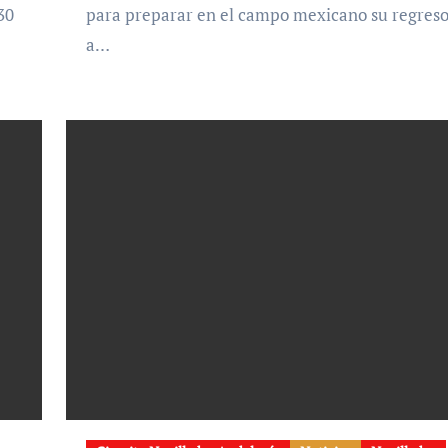
30
para preparar en el campo mexicano su regres
a…