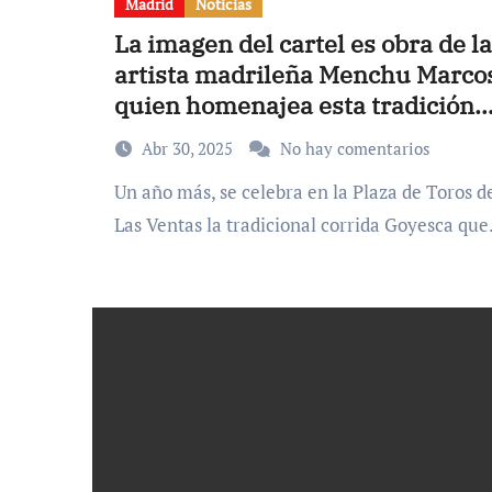
Madrid
Noticias
La imagen del cartel es obra de la
artista madrileña Menchu Marco
quien homenajea esta tradición
taurina del Siglo XIX
Abr 30, 2025
No hay comentarios
Un año más, se celebra en la Plaza de Toros de
Las Ventas la tradicional corrida Goyesca qu