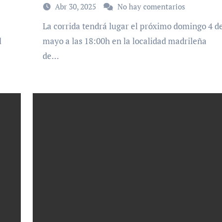
Abr 30, 2025
No hay comentarios
La corrida tendrá lugar el próximo domingo 4 de
l
mayo a las 18:00h en la localidad madrileña
de…