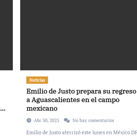
Noticias
Emilio de Justo prepara su regreso
a Aguascalientes en el campo
ro
mexicano
Abr 30, 2025
No hay comentarios
Emilio de Justo aterrizó este lunes en México DF