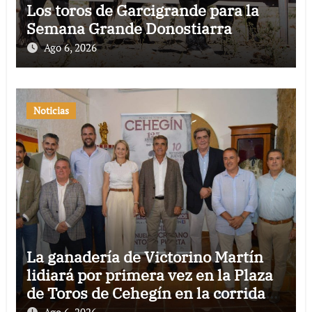
Los toros de Garcigrande para la
Semana Grande Donostiarra
Ago 6, 2026
Noticias
La ganadería de Victorino Martín
lidiará por primera vez en la Plaza
de Toros de Cehegín en la corrida
conmemorativa de su 125