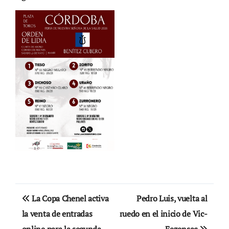
Navegación
La Copa Chenel activa
Pedro Luis, vuelta al
de
la venta de entradas
ruedo en el inicio de Vic-
online para la segunda
Fezensac