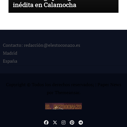
inédita en Calamocha
Contacto: redacción@elestoconazo.es
Madrid
España
Copyright © Todos los derechos reservados¡
|
Paper News
por
Themeansar
.