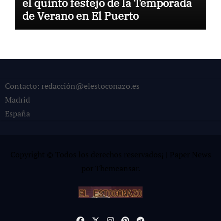
el quinto festejo de la Temporada
de Verano en El Puerto
Contacto: redacción@elestoconazo.es
Madrid
España
Copyright © Todos los derechos reservados¡
|
Paper News
por
Themeansar
.