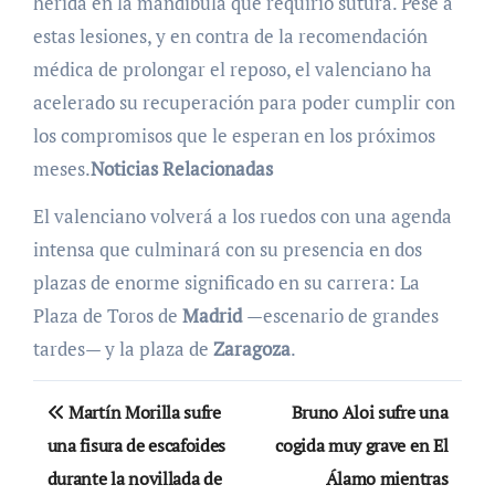
herida en la mandíbula que requirió sutura. Pese a
estas lesiones, y en contra de la recomendación
médica de prolongar el reposo, el valenciano ha
acelerado su recuperación para poder cumplir con
los compromisos que le esperan en los próximos
meses.
Noticias Relacionadas
El valenciano volverá a los ruedos con una agenda
intensa que culminará con su presencia en dos
plazas de enorme significado en su carrera: La
Plaza de Toros de
Madrid
—escenario de grandes
tardes— y la plaza de
Zaragoza
.
Navegación
Martín Morilla sufre
Bruno Aloi sufre una
de
una fisura de escafoides
cogida muy grave en El
durante la novillada de
Álamo mientras
entradas