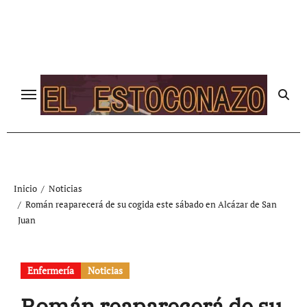
Ir
al
contenido
Inicio
Noticias
Román reaparecerá de su cogida este sábado en Alcázar de San
Juan
Enfermería
Noticias
Román reaparecerá de su