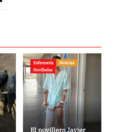
Enfermería
Noticias
Novilladas
El novillero Javier