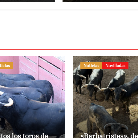
ticias
Noticias
Novilladas
stos los toros de
«Barbatristes», de