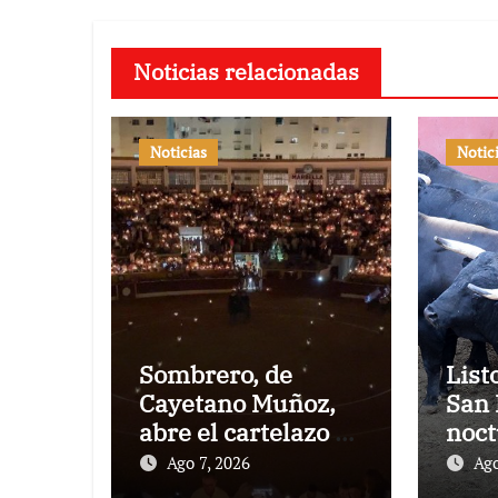
Noticias relacionadas
Noticias
Notic
Sombrero, de
List
Cayetano Muñoz,
San 
abre el cartelazo de
noct
Marbella
rejo
Ago 7, 2026
Ago
Puer