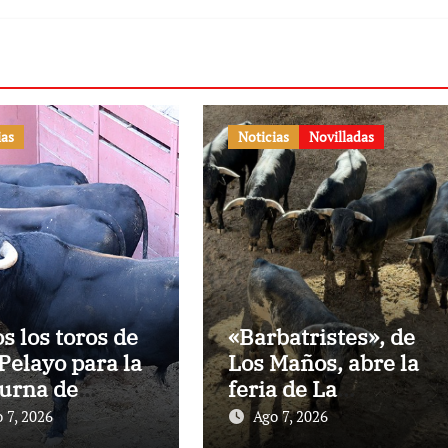
ias
Noticias
Novilladas
os los toros de
«Barbatristes», de
Pelayo para la
Los Maños, abre la
urna de
feria de La
nes en El
Albahaca de
 7, 2026
Ago 7, 2026
to
Huesca