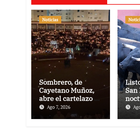
Noticias
Notic
Sombrero, de
List
Cayetano Muñoz,
San 
abre el cartelazo de
noct
Marbella
rejo
Ago 7, 2026
Ago
Puer