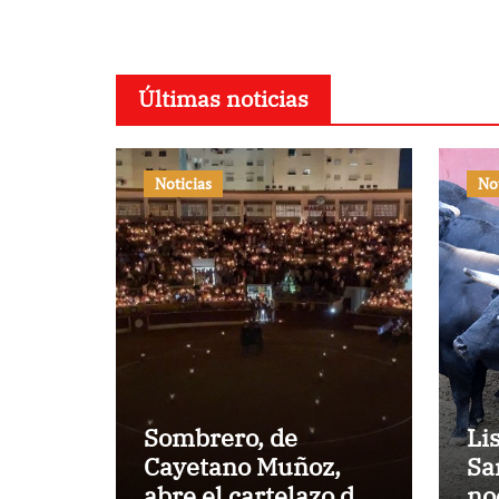
Últimas noticias
Noticias
No
Sombrero, de
Li
Cayetano Muñoz,
Sa
abre el cartelazo de
no