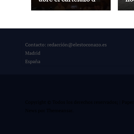
Marbella
en
Contacto: redacción@elestoconazo.es
Madrid
España
Copyright © Todos los derechos reservados¡
|
Paper
News
por
Themeansar
.