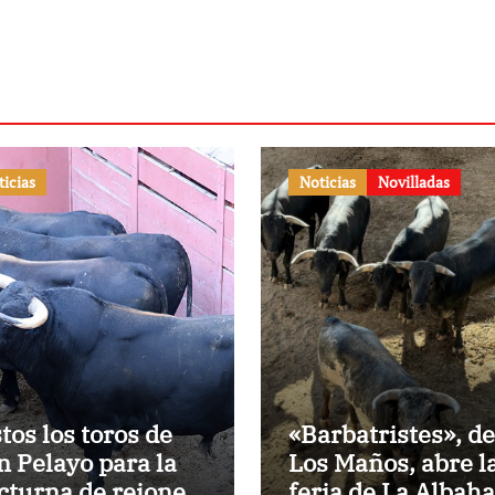
ticias
Noticias
Novilladas
stos los toros de
«Barbatristes», de
n Pelayo para la
Los Maños, abre l
cturna de rejones
feria de La Albah