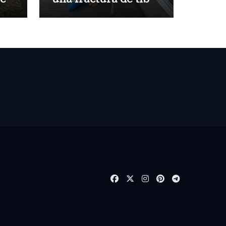
y peroné