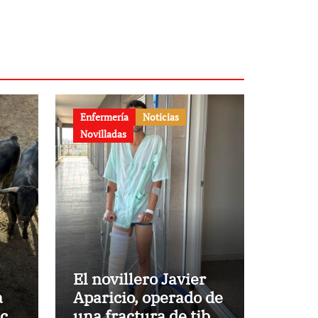
Enfermería
Noticias
Novilladas
El novillero Javier
a
Aparicio, operado de
aca
una fractura de tibia