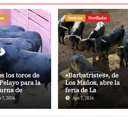
ias
Noticias
Novilladas
os los toros de
«Barbatristes», de
Pelayo para la
Los Maños, abre la
urna de
feria de La
nes en El
Albahaca de
 7, 2026
Ago 7, 2026
to
Huesca