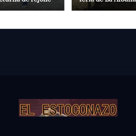
 El Puerto
de Huesca