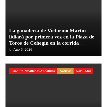
La ganadería de Victorino Martín
lidiará por primera vez en la Plaza de
Toros de Cehegín en la corrida
conmemorativa de su 125 aniversario
Ago 6, 2026
Circuito Novilladas Andalucía
Noticias
Novilladas