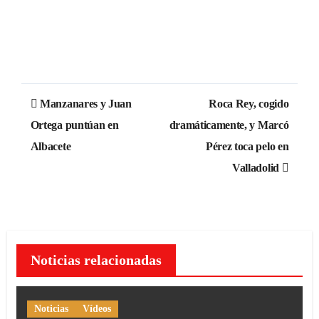
Navegación
Manzanares y Juan
Roca Rey, cogido
de
Ortega puntúan en
dramáticamente, y Marcó
Albacete
Pérez toca pelo en
entradas
Valladolid
Noticias relacionadas
Noticias
Vídeos