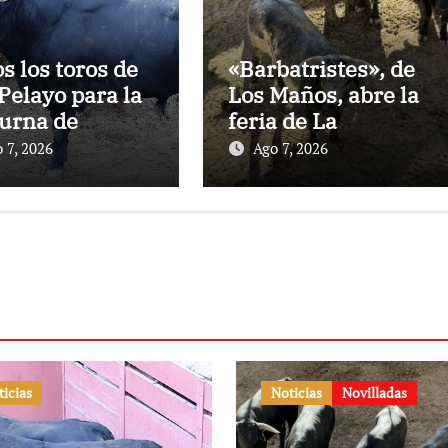
os los toros de
«Barbatristes», de
Pelayo para la
Los Maños, abre la
urna de
feria de La
nes en El
Albahaca de
 7, 2026
Ago 7, 2026
to
Huesca
ticias
Noticias
Novilladas