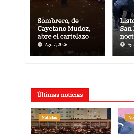
Sombrero, de
List
Cayetano Muñoz,
San 
abre el cartelazo de
noct
Marbella
rejo
Ago 7, 2026
Ago
Puer
Últimas noticias
Noticias
No