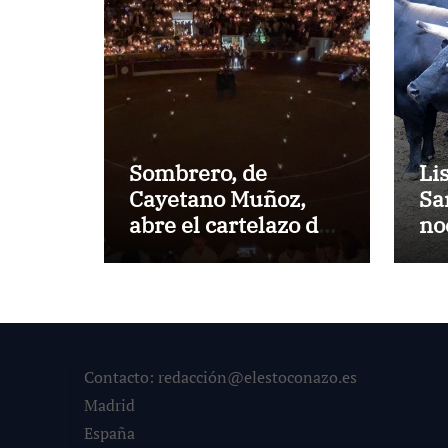
Sombrero, de
Li
Cayetano Muñoz,
Sa
abre el cartelazo de
no
Marbella
en
Contacto: redacción@elestoconazo.es
Madrid
España