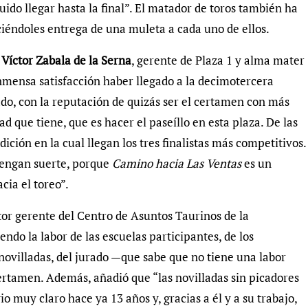
do llegar hasta la final”. El matador de toros también ha
aciéndoles entrega de una muleta a cada uno de ellos.
a
Víctor Zabala de la Serna
, gerente de Plaza 1 y alma mater
nmensa satisfacción haber llegado a la decimotercera
o, con la reputación de quizás ser el certamen con más
dad que tiene, que es hacer el paseíllo en esta plaza. De las
ición en la cual llegan los tres finalistas más competitivos.
tengan suerte, porque
Camino hacia Las Ventas
es un
cia el toreo”.
ctor gerente del Centro de Asuntos Taurinos de la
o la labor de las escuelas participantes, de los
ovilladas, del jurado —que sabe que no tiene una labor
certamen. Además, añadió que “las novilladas sin picadores
io muy claro hace ya 13 años y, gracias a él y a su trabajo,