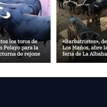
stos los toros de
«Barbatristes», de
n Pelayo para la
Los Maños, abre l
cturna de rejones
feria de La Albah
 El Puerto
de Huesca