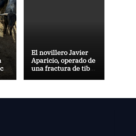
El novillero Javier
a
Aparicio, operado de
aca
una fractura de tibia
y peroné