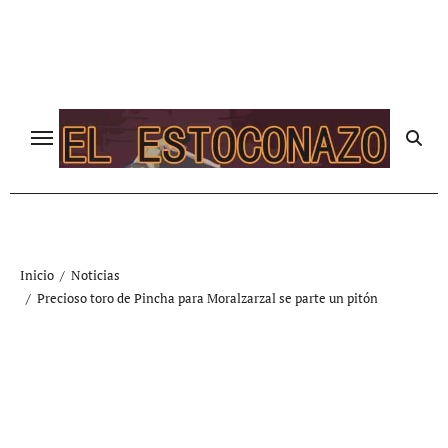
Ir
al
contenido
Inicio
Noticias
Precioso toro de Pincha para Moralzarzal se parte un pitón