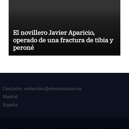
El novillero Javier Aparicio,
operado de una fractura de tibia y
peroné
Contacto: redacción@elestoconazo.es
Madrid
España
Copyright © Todos los derechos reservados¡
|
Paper News