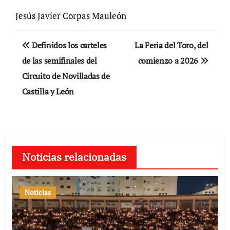
Jesús Javier Corpas Mauleón
Navegación
Definidos los carteles
La Feria del Toro, del
de
de las semifinales del
comienzo a 2026
Circuito de Novilladas de
entradas
Castilla y León
Noticias relacionadas
Noticias