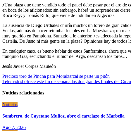
¿Una plaza que tiene vendido todo el papel debe pasar por el aro de c
en boca de los aficionados; sin embargo, habrá un sorprendente cierre 
Roca Rey; y Tomás Rufo, que viene de indultar en Algeciras.
La ausencia de Diego Urdiales chirría mucho; un torero de gran calid
Ventas, además de hacer retumbar los olés en La Maestranza; un maes
muy querido en Pamplona. Sumado a lo anterior, ¿es adecuada la repeti
Castella, De Justo ni más gente en la plaza? Opiniones hay de todos lo
En cualquier caso, es bueno hablar de estos Sanfermines, ahora que va a
tranquilo Gas, escuchando el rumor del Arga, descansan los toros…
Jesús Javier Corpas Mauleón
Navegación
Precioso toro de Pincha para Moralzarzal se parte un pitón
Telemadrid ofrece este fin de semana las dos grandes finales del Cir
de
entradas
Noticias relacionadas
Noticias
Sombrero, de Cayetano Muñoz, abre el cartelazo de Marbella
Ago 7, 2026