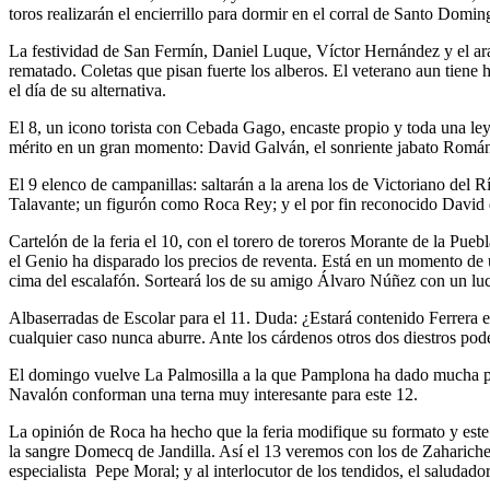
toros realizarán el encierrillo para dormir en el corral de Santo Domin
La festividad de San Fermín, Daniel Luque, Víctor Hernández y el a
rematado. Coletas que pisan fuerte los alberos. El veterano aun tiene
el día de su alternativa.
El 8, un icono torista con Cebada Gago, encaste propio y toda una l
mérito en un gran momento: David Galván, el sonriente jabato Román
El 9 elenco de campanillas: saltarán a la arena los de Victoriano del 
Talavante; un figurón como Roca Rey; y el por fin reconocido David 
Cartelón de la feria el 10, con el torero de toreros Morante de la Pue
el Genio ha disparado los precios de reventa. Está en un momento de 
cima del escalafón. Sorteará los de su amigo Álvaro Núñez con un lu
Albaserradas de Escolar para el 11. Duda: ¿Estará contenido Ferrera 
cualquier caso nunca aburre. Ante los cárdenos otros dos diestros pode
El domingo vuelve La Palmosilla a la que Pamplona ha dado mucha po
Navalón conforman una terna muy interesante para este 12.
La opinión de Roca ha hecho que la feria modifique su formato y este
la sangre Domecq de Jandilla. Así el 13 veremos con los de Zahariche
especialista Pepe Moral; y al interlocutor de los tendidos, el saluda