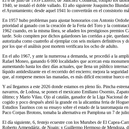
El 8 de julio de 1939 Librero, de Sánchez Cobaleda, rompió los tablo
1940, se instaló el doble vallado. El año siguiente Joaquincho Illund
el Ayuntamiento; desde aquel 1941 lo convertirán en el consistorio 
En 1957 hubo problemas para ajustar honorarios con Antonio Ordoñez
prioridad al ganado con la creación de la Feria del Toro y la contra
1962 cuando, en la misma línea, se añaden los prestigiosos premios Car
tarde. Solo compiten por dichos galardones las corridas a pie, quedan
autorizaba como cuatreño al ejemplar con seis molares definitivos y 
por los que el análisis post mortem verificara los ocho de adulto.
En el año 1967, y ante la numerosa a demanda, se procedió a la ampliac
Rafael Moneo, ganando 6 000 localidades que acercan esta monumental 
aumentando hasta los diez días actuales, que llena un público interna
líquido antideslizante en el recorrido del encierro; mejora la segurid
que, al romperse menos las manadas, es más difícil encontrar hueco en 
Y así llegamos a este 2026 donde estamos en pleno lío. Pincha estrena
navarros, de Lodosa, se ponen el mexicano Emiliano Osornio, Zapato 
último; y Mario Vilau. Ojo al catalán, ganador de la Liga Nacional d
cogido y poco después abrió la grande en la alicantina feria de Hogu
Estudios Taurinos con su ensayo sobre el estado de la tauromaquia en 
Paco Corpas Brotons, tomaba la alternativa en Pamplona un 7 de julio
El día siguiente, 6, festejo ecuestre con los Murubes de El Capea-C
Roberto Armendáriz, de Noain; y Guillermo Hermoso de Mendoza, de Es