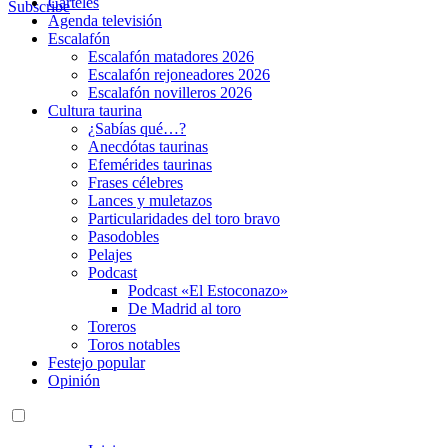
Carteles
Subscribe
Agenda televisión
Escalafón
Escalafón matadores 2026
Escalafón rejoneadores 2026
Escalafón novilleros 2026
Cultura taurina
¿Sabías qué…?
Anecdótas taurinas
Efemérides taurinas
Frases célebres
Lances y muletazos
Particularidades del toro bravo
Pasodobles
Pelajes
Podcast
Podcast «El Estoconazo»
De Madrid al toro
Toreros
Toros notables
Festejo popular
Opinión