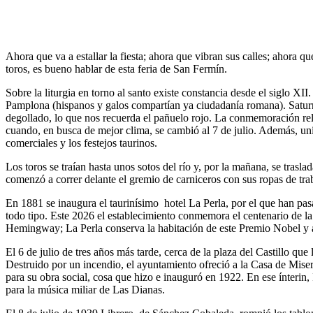
Ahora que va a estallar la fiesta; ahora que vibran sus calles; ahora 
toros, es bueno hablar de esta feria de San Fermín.
Sobre la liturgia en torno al santo existe constancia desde el siglo X
Pamplona (hispanos y galos compartían ya ciudadanía romana). Saturn
degollado, lo que nos recuerda el pañuelo rojo. La conmemoración reli
cuando, en busca de mejor clima, se cambió al 7 de julio. Además, uni
comerciales y los festejos taurinos.
Los toros se traían hasta unos sotos del río y, por la mañana, se trasla
comenzó a correr delante el gremio de carniceros con sus ropas de traba
En 1881 se inaugura el taurinísimo hotel La Perla, por el que han pas
todo tipo. Este 2026 el establecimiento conmemora el centenario de l
Hemingway; La Perla conserva la habitación de este Premio Nobel y a
El 6 de julio de tres años más tarde, cerca de la plaza del Castillo q
Destruido por un incendio, el ayuntamiento ofreció a la Casa de Miseric
para su obra social, cosa que hizo e inauguró en 1922. En ese ínterin
para la música miliar de Las Dianas.