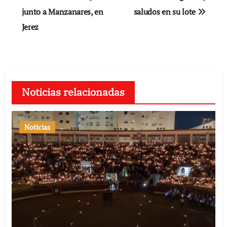
junto a Manzanares, en
saludos en su lote
entradas
Jerez
Noticias relacionadas
Noticias