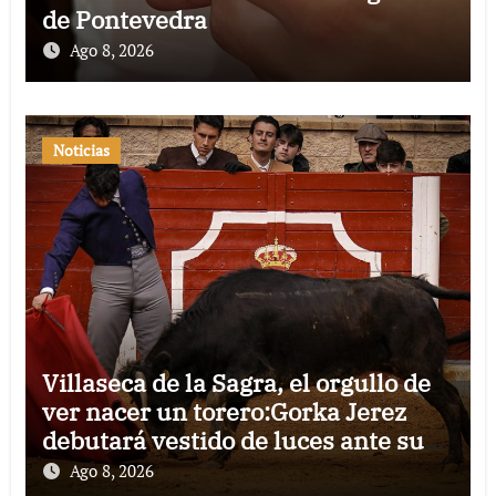
de Pontevedra
Ago 8, 2026
Noticias
Villaseca de la Sagra, el orgullo de
ver nacer un torero:Gorka Jerez
debutará vestido de luces ante su
pueblo
Ago 8, 2026