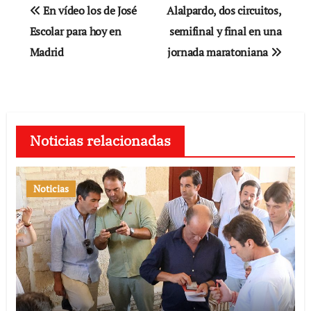
Navegación
En vídeo los de José
Alalpardo, dos circuitos,
de
Escolar para hoy en
semifinal y final en una
Madrid
jornada maratoniana
entradas
Noticias relacionadas
Noticias