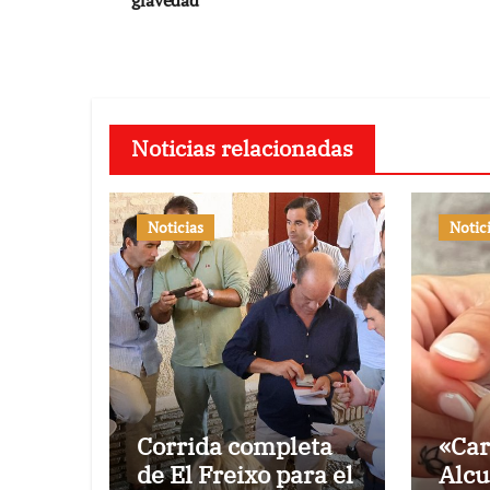
gravedad
entradas
Noticias relacionadas
Noticias
Notic
Corrida completa
«Car
de El Freixo para el
Alcu