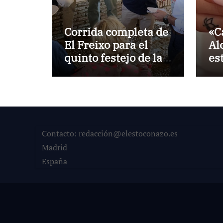
Corrida completa de
«C
El Freixo para el
Al
quinto festejo de la
es
Temporada de
la
Verano en El Puerto
Po
Contacto: redacción@elestoconazo.es
Madrid
España