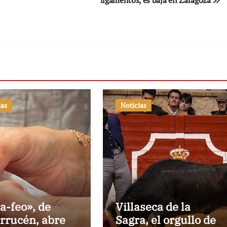
ligamentos, es baja en Zaragoza
ias
Noticias
a-feo», de
Villaseca de la
rrucén, abre
Sagra, el orgullo de