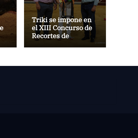
Triki se impone en
de
el XIII Concurso de
Recortes de
z
Villaseca
de
blo