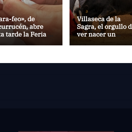
ara-feo», de
Villaseca de la
currucén, abre
Sagra, el orgullo 
ta tarde la Feria de
ver nacer un
 Peregrina de
torero:Gorka Jere
ntevedra
debutará vestido 
luces ante su pue