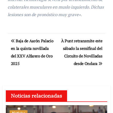
colaterales musculares en muslo izquierdo. Dichas
lesiones son de pronóstico muy grave»
.
Navegación
Baja de Aarón Palacio
À Punt retransmite este
de
en la quinta novillada
sábado la semifinal del
del XXV Alfarero de Oro
Circuito de Novilladas
entradas
2025
desde Ondara
Noticias relacionadas