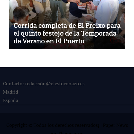
Corrida completa de El Freixo para
el quinto festejo de la Temporada
de Verano en El Puerto
Contacto: redacción@elestoconazo.es
Madrid
España
Copyright © Todos los derechos reservados¡
|
Paper News
por
Themeansar
.