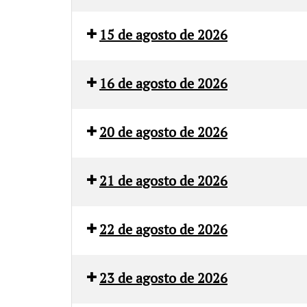
OneToro
15 de agosto de 2026
Canal
Sur
16 de agosto de 2026
Canal
Castilla
Sur
La
20 de agosto de 2026
Mancha
Canal
Castilla
Media
Sur
La
21 de agosto de 2026
Mancha
Canal
Media
Sur
22 de agosto de 2026
Canal
Canal
Extremadura
Sur
23 de agosto de 2026
Canal