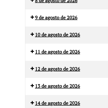
8 de agosto de 2026
Canal
Castilla
Sur
La
9 de agosto de 2026
Mancha
Canal
Castilla
Media
Sur
La
10 de agosto de 2026
Mancha
Aragón
101
Media
TV
Televisión
11 de agosto de 2026
Málaga
101
Televisión
12 de agosto de 2026
Málaga
101
Televisión
13 de agosto de 2026
Málaga
101
Canal
Televisión
Extremadura
14 de agosto de 2026
Málaga