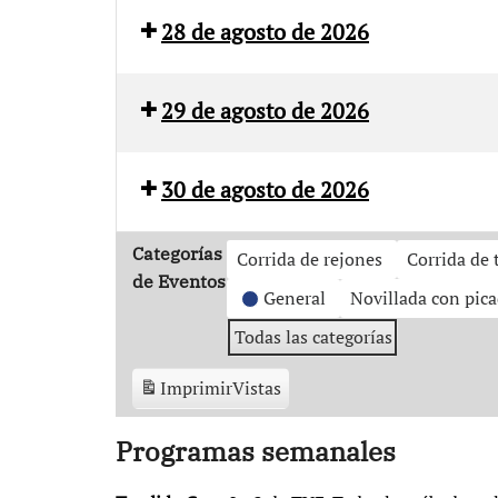
Sur
28 de agosto de 2026
Castilla
La
29 de agosto de 2026
Mancha
Canal
Castilla
Media
Sur
La
30 de agosto de 2026
Mancha
Castilla
Media
Categorías
Corrida de rejones
Corrida de 
La
de Eventos
Mancha
General
Novillada con pic
Media
Todas las categorías
Imprimir
Vistas
Programas semanales