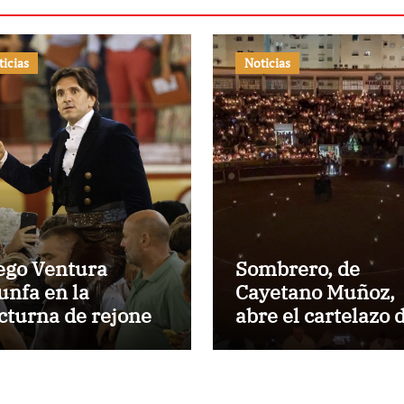
ticias
Noticias
ego Ventura
Sombrero, de
iunfa en la
Cayetano Muñoz,
cturna de rejones
abre el cartelazo 
 El Puerto
Marbella