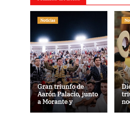
Noticias
No
Gran triunfo de
Di
Aarón Palacio, junto
tr
a Morante y
no
Manzanares, en
de
Marbella