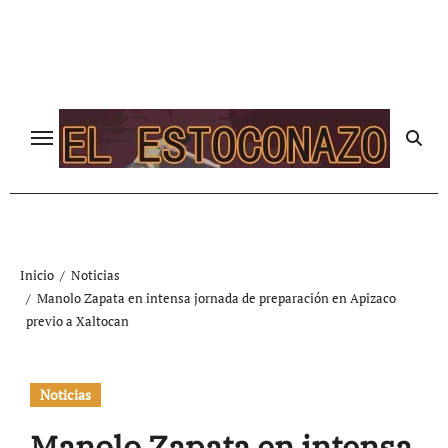
Ir
al
contenido
Inicio
Noticias
Manolo Zapata en intensa jornada de preparación en Apizaco
previo a Xaltocan
Noticias
Manolo Zapata en intensa