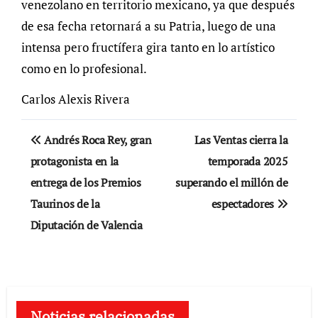
venezolano en territorio mexicano, ya que después
de esa fecha retornará a su Patria, luego de una
intensa pero fructífera gira tanto en lo artístico
como en lo profesional.
Carlos Alexis Rivera
Navegación
Andrés Roca Rey, gran
Las Ventas cierra la
de
protagonista en la
temporada 2025
entrega de los Premios
superando el millón de
entradas
Taurinos de la
espectadores
Diputación de Valencia
Noticias relacionadas