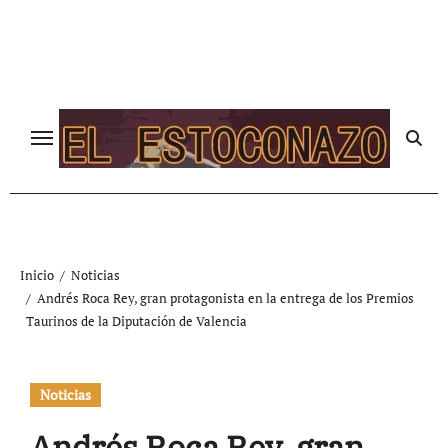
Ir
al
contenido
Inicio
Noticias
Andrés Roca Rey, gran protagonista en la entrega de los Premios
Taurinos de la Diputación de Valencia
Noticias
Andrés Roca Rey, gran