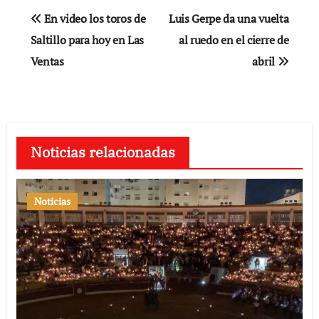
Navegación
En video los toros de
Luis Gerpe da una vuelta
de
Saltillo para hoy en Las
al ruedo en el cierre de
Ventas
abril
entradas
Noticias relacionadas
Noticias