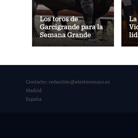
Los toros de
La
Garcigrande para la
Vi
Semana Grande
li
Donostiarra
ve
To
la
co
su
Contacto: redacción@elestoconazo.es
Madrid
España