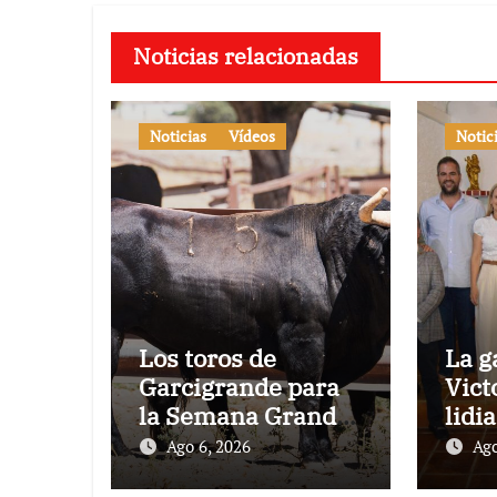
Noticias relacionadas
Noticias
Vídeos
Notic
Los toros de
La g
Garcigrande para
Vict
la Semana Grande
lidi
Donostiarra
vez 
Ago 6, 2026
Ago
Toro