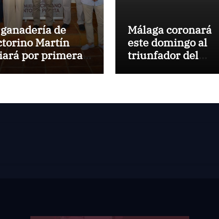
 ganadería de
Málaga coronará
ctorino Martín
este domingo al
diará por primera
triunfador del
z en la Plaza de
Circuito de
ros de Cehegín en
Novilladas de
 corrida
Andalucía 2026
nmemorativa de
 125 aniversario