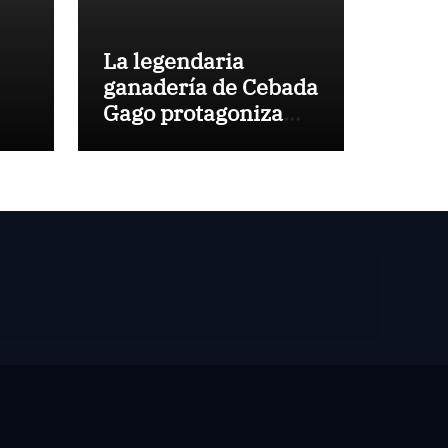
La legendaria
ganadería de Cebada
Gago protagoniza
una cita inédita en
Calamocha