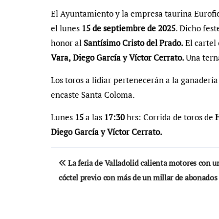
El Ayuntamiento y la empresa taurina Eurofie
el lunes
15
de septiembre de 2025
. Dicho fest
honor al
Santísimo Cristo del Prado.
El cartel
Vara,
Diego García y Víctor Cerrato.
Una tern
Los toros a lidiar pertenecerán a la ganaderí
encaste Santa Coloma.
Lunes
15
a las
17:30
hrs: Corrida de toros de
H
Diego García y Víctor Cerrato.
Navegación
La feria de Valladolid calienta motores con u
de
cóctel previo con más de un millar de abonados
entradas