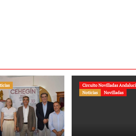
ticias
Circuito Novilladas Andaluc
Noticias
Novilladas