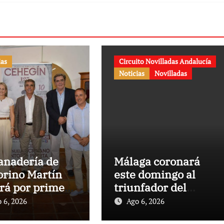
ias
Circuito Novilladas Andalucía
Noticias
Novilladas
anadería de
Málaga coronará
orino Martín
este domingo al
ará por primera
triunfador del
en la Plaza de
Circuito de
 6, 2026
Ago 6, 2026
s de Cehegín
Novilladas de