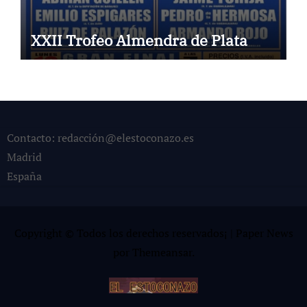
XXII Trofeo Almendra de Plata
Contacto: redacción@elestoconazo.es
Madrid
España
Copyright © Todos los derechos reservados¡
|
Paper News
por
Themeansar
.