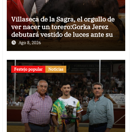
Villaseca de la Sagra, el orgullo de
ver nacer un torero:Gorka Jerez
debutará vestido de luces ante su
pueblo
Ago 8, 2026
Festejo popular
Noticias