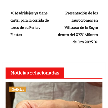
Navegación
Madridejos ya tiene
Presentación de los
de
cartel para la corrida de
Taurocromos en
toros de su Feria y
Villaseca de la Sagra
entradas
Fiestas
dentro del XXV Alfarero
de Oro 2025
Noticias relacionadas
Noticias