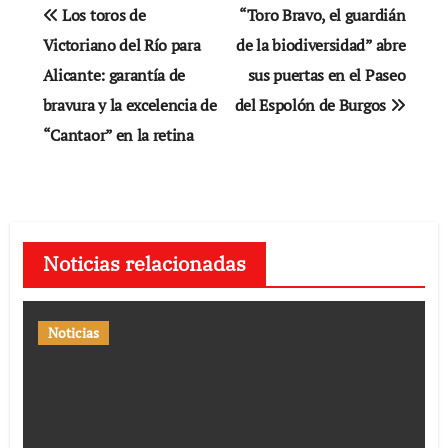
Navegación
Los toros de
“Toro Bravo, el guardián
de
Victoriano del Río para
de la biodiversidad” abre
Alicante: garantía de
sus puertas en el Paseo
entradas
bravura y la excelencia de
del Espolón de Burgos
“Cantaor” en la retina
Noticias relacionadas
Noticias