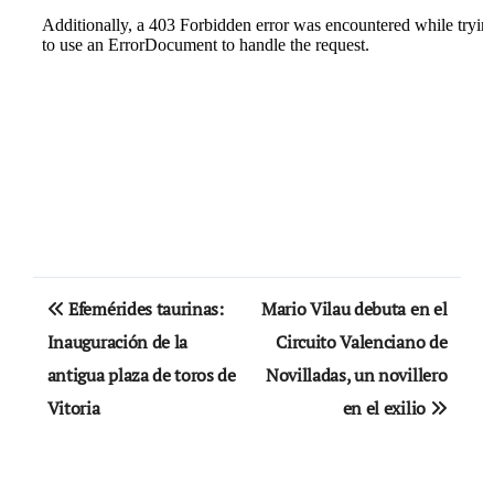
Navegación
Efemérides taurinas:
Mario Vilau debuta en el
de
Inauguración de la
Circuito Valenciano de
antigua plaza de toros de
Novilladas, un novillero
entradas
Vitoria
en el exilio