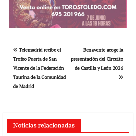
Navegación
Telemadrid recibe el
Benavente acoge la
de
Trofeo Puerta de San
presentación del Circuito
Vicente de la Federación
de Castilla y León 2026
entradas
Taurina de la Comunidad
de Madrid
Noticias relacionadas