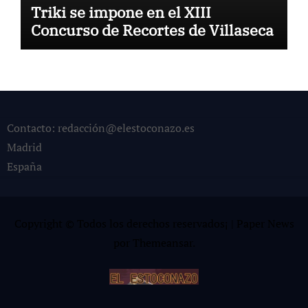
Triki se impone en el XIII
Concurso de Recortes de Villaseca
Contacto: redacción@elestoconazo.es
Madrid
España
Copyright © Todos los derechos reservados¡
|
Paper News
por
Themeansar
.