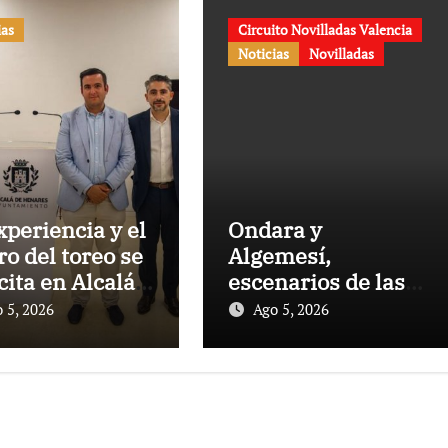
ias
Circuito Novilladas Valencia
Noticias
Novilladas
xperiencia y el
Ondara y
ro del toreo se
Algemesí,
cita en Alcalá
escenarios de las
enares
semifinales del
 5, 2026
Ago 5, 2026
Circuito
Valenciano