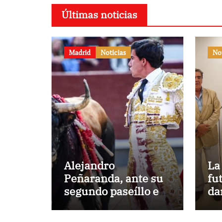
Últimas noticias
Madrid
Noticias
No
Alejandro
La
Peñaranda, ante su
fu
segundo paseíllo en
da
Las Ventas esta
He
temporada