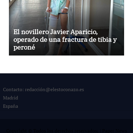
El novillero Javier Aparicio,
operado de una fractura de tibia y
peroné
Contacto: redacción@elestoconazo.es
Madrid
España
Copyright © Todos los derechos reservados¡
|
Paper News