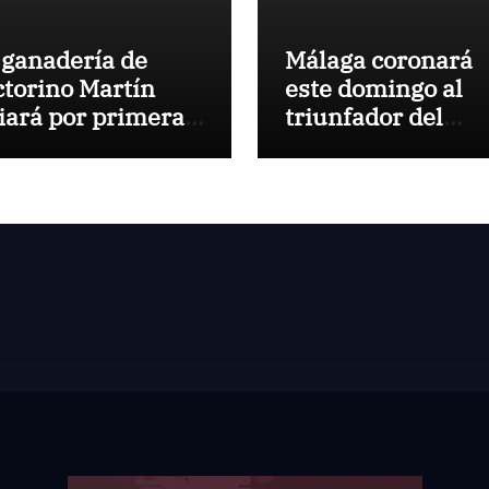
 ganadería de
Málaga coronará
ctorino Martín
este domingo al
diará por primera
triunfador del
z en la Plaza de
Circuito de
ros de Cehegín en
Novilladas de
 corrida
Andalucía 2026
nmemorativa de
 125 aniversario