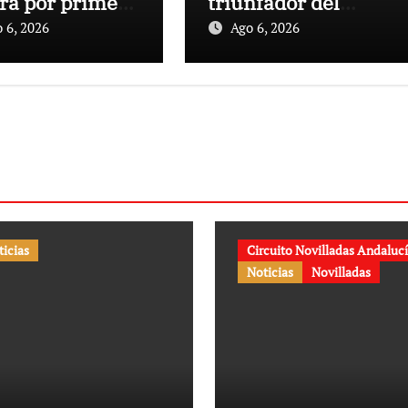
ará por primera
triunfador del
en la Plaza de
Circuito de
 6, 2026
Ago 6, 2026
s de Cehegín
Novilladas de
a corrida
Andalucía 2026
memorativa de
25 aniversario
ticias
Circuito Novilladas Andaluc
Noticias
Novilladas