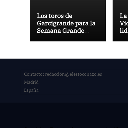
Los toros de
La
Garcigrande para la
Vi
Semana Grande
li
Donostiarra
ve
To
la
co
su
Contacto: redacción@elestoconazo.es
Madrid
España