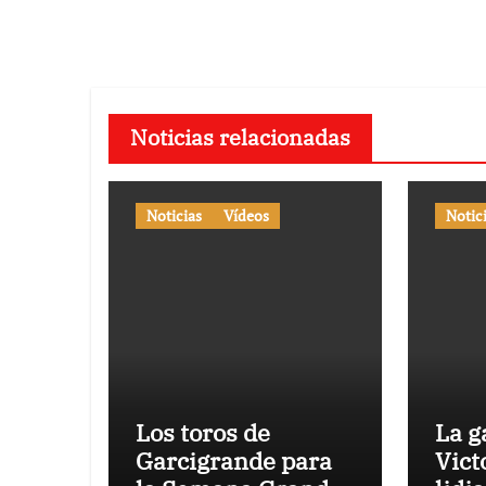
entradas
Noticias relacionadas
Noticias
Vídeos
Notic
Los toros de
La g
Garcigrande para
Vict