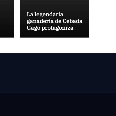
La legendaria
ganadería de Cebada
Gago protagoniza
una cita inédita en
Calamocha