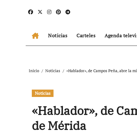
Ir
al
contenido
Noticias
Carteles
Agenda televi
Inicio
Noticias
«Hablador», de Campos Peña, abre la m
Noticias
«Hablador», de Cam
de Mérida