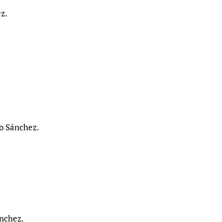
z.
o Sánchez.
nchez.