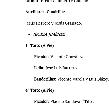
Último Tercio:
Calimero y Gaucho.
Auxiliares -Cuadrilla:
Jesús Herrero y Jesús Granado.
(BORJA JIMÉNEZ
1º Toro: (A Pie)
Picador:
Vicente González.
Lidia:
José Luis Barrero.
Banderillas:
Vicente Varela y Luis Blázq
4º Toro: (A Pie)
Picador:
Plácido Sandoval “Tito”.