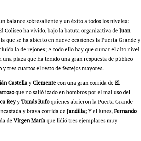
n balance sobresaliente y un éxito a todos los niveles:
El Coliseo ha vivido, bajo la batuta organizativa de
Juan
n la que se ha abierto en nueve ocasiones la Puerta Grande y
cluida la de rejones; A todo ello hay que sumar el alto nivel
on una plaza que ha tenido una gran respuesta de público
y tres cuartos el resto de festejos mayores.
ián Castella
y
Clemente
con una gran corrida de
El
arroso
que no salió izado en hombros por el mal uso del
oca Rey
y
Tomás Rufo
quienes abrieron la Puerta Grande
encastada y brava corrida de
Jandilla;
Y el lunes,
Fernando
ida de
Virgen María
que lidió tres ejemplares muy