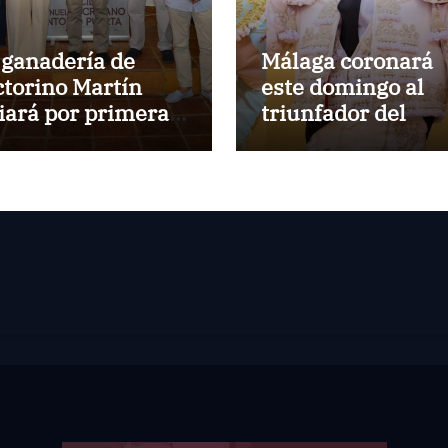
 ganadería de
Málaga coronará
ctorino Martín
este domingo al
diará por primera
triunfador del
z en la Plaza de
Circuito de
ros de Cehegín en
Novilladas de
 corrida
Andalucía 2026
nmemorativa de
 125 aniversario