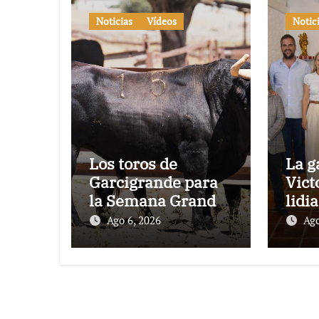
Noticias
Vídeos
Notic
Los toros de
La g
Garcigrande para
Vict
la Semana Grande
lidi
Donostiarra
vez 
Ago 6, 2026
Ago
Toro
en l
con
su 1