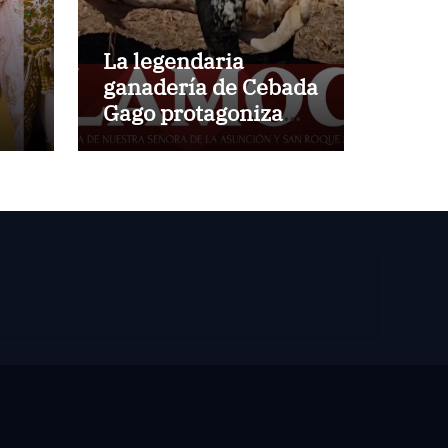
La legendaria
ganadería de Cebada
Gago protagoniza
una cita inédita en
Calamocha