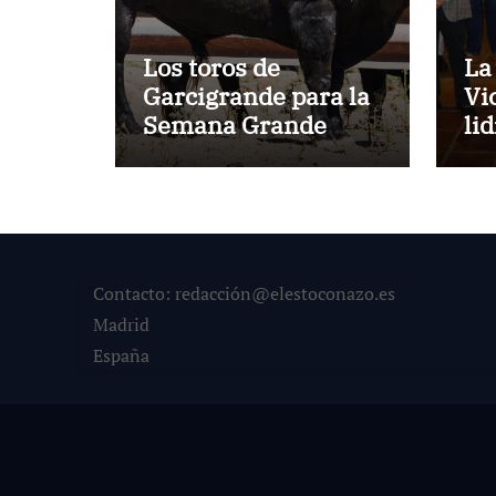
Los toros de
La
Garcigrande para la
Vi
Semana Grande
li
Donostiarra
ve
To
la
co
su
Contacto: redacción@elestoconazo.es
Madrid
España