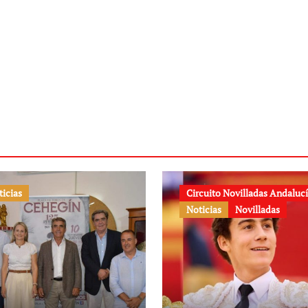
ticias
Circuito Novilladas Andaluc
Noticias
Novilladas