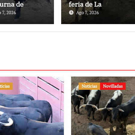
urna de
feria de La
nes en El
Albahaca de
 7, 2026
Ago 7, 2026
to
Huesca
ticias
Noticias
Novilladas