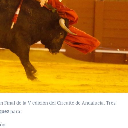
 Final de la V edición del Circuito de Andalucía. Tres
quez
para:
ión.