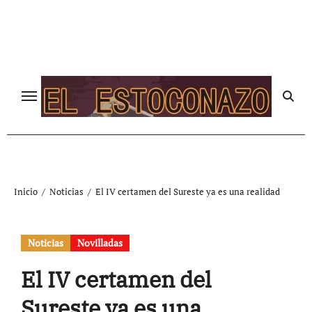
Ir
al
contenido
Inicio
Noticias
El IV certamen del Sureste ya es una realidad
Noticias
Novilladas
El IV certamen del
Sureste ya es una