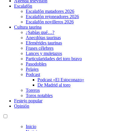
Agenda televisión
Escalafón
Escalafón matadores 2026
Escalafón rejoneadores 2026
Escalafón novilleros 2026
Cultura taurina
¿Sabías qué…?
Anecdótas taurinas
Efemérides taurinas
Frases célebres
Lances y muletazos
Particularidades del toro bravo
Pasodobles
Pelajes
Podcast
Podcast «El Estoconazo»
De Madrid al toro
Toreros
Toros notables
Festejo popular
Opinión
Inicio