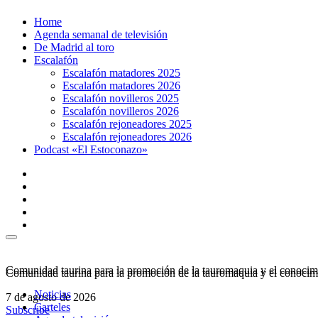
Ir
Home
al
Agenda semanal de televisión
contenido
De Madrid al toro
Escalafón
Escalafón matadores 2025
Escalafón matadores 2026
Escalafón novilleros 2025
Escalafón novilleros 2026
Escalafón rejoneadores 2025
Escalafón rejoneadores 2026
Podcast «El Estoconazo»
Comunidad taurina para la promoción de la tauromaquia y el conocimi
Comunidad taurina para la promoción de la tauromaquia y el conocimi
Noticias
7 de agosto de 2026
Carteles
Subscribe