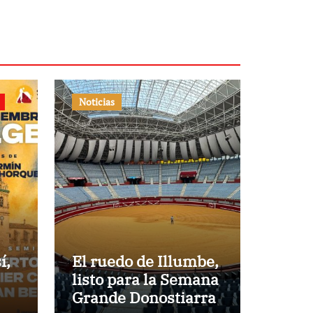
Noticias
í,
El ruedo de Illumbe,
listo para la Semana
Grande Donostiarra