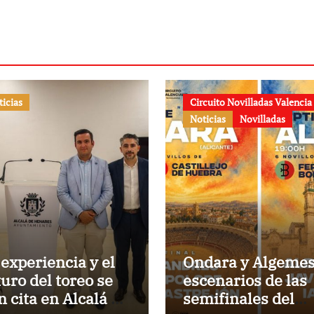
ticias
Circuito Novilladas Valencia
Noticias
Novilladas
 experiencia y el
Ondara y Algemes
turo del toreo se
escenarios de las
n cita en Alcalá de
semifinales del