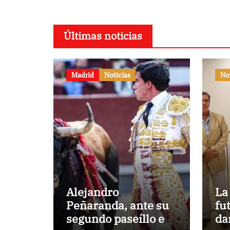
Últimas noticias
Madrid
Noticias
No
Alejandro
La
Peñaranda, ante su
fu
segundo paseíllo en
da