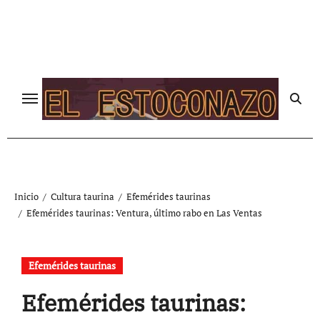
Ir
al
contenido
Inicio
Cultura taurina
Efemérides taurinas
Efemérides taurinas: Ventura, último rabo en Las Ventas
Efemérides taurinas
Efemérides taurinas: