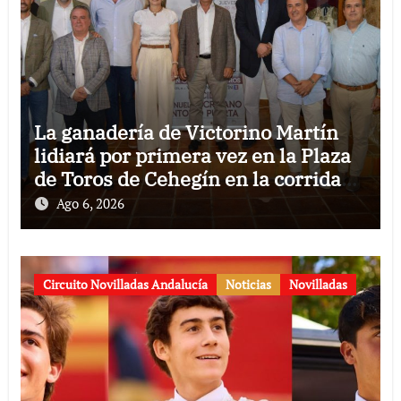
La ganadería de Victorino Martín
lidiará por primera vez en la Plaza
de Toros de Cehegín en la corrida
conmemorativa de su 125
Ago 6, 2026
aniversario
Circuito Novilladas Andalucía
Noticias
Novilladas