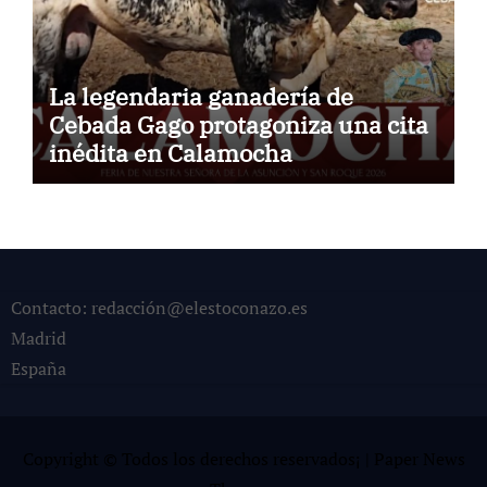
La legendaria ganadería de
Cebada Gago protagoniza una cita
inédita en Calamocha
Contacto: redacción@elestoconazo.es
Madrid
España
Copyright © Todos los derechos reservados¡
|
Paper News