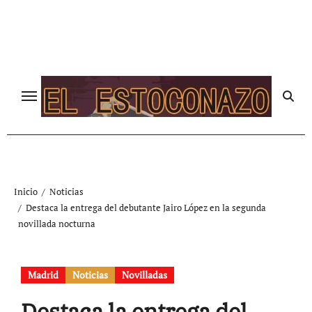
Ir
al
contenido
Inicio
Noticias
Destaca la entrega del debutante Jairo López en la segunda
novillada nocturna
Madrid
Noticias
Novilladas
Destaca la entrega del