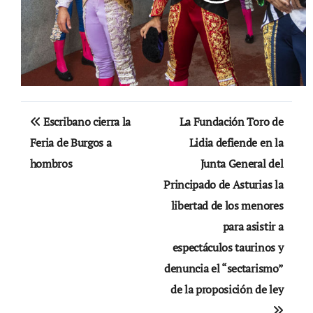
Navegación
Escribano cierra la
La Fundación Toro de
de
Feria de Burgos a
Lidia defiende en la
hombros
Junta General del
entradas
Principado de Asturias la
libertad de los menores
para asistir a
espectáculos taurinos y
denuncia el “sectarismo”
de la proposición de ley