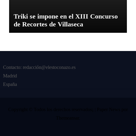
Triki se impone en el XIII Concurso
de Recortes de Villaseca
Contacto: redacción@elestoconazo.es
Madrid
España
Copyright © Todos los derechos reservados¡
|
Paper News
por
Themeansar
.