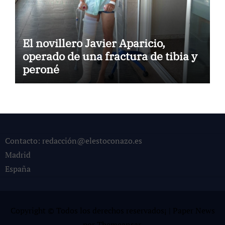
El novillero Javier Aparicio,
operado de una fractura de tibia y
peroné
Contacto: redacción@elestoconazo.es
Madrid
España
Copyright © Todos los derechos reservados¡
|
Paper News
por
Themeansar
.