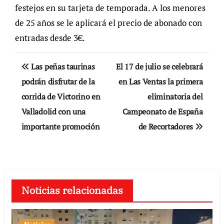
festejos en su tarjeta de temporada. A los menores
de 25 años se le aplicará el precio de abonado con
entradas desde 3€.
Navegación
Las peñas taurinas
El 17 de julio se celebrará
de
podrán disfrutar de la
en Las Ventas la primera
corrida de Victorino en
eliminatoria del
entradas
Valladolid con una
Campeonato de España
importante promoción
de Recortadores
Noticias relacionadas