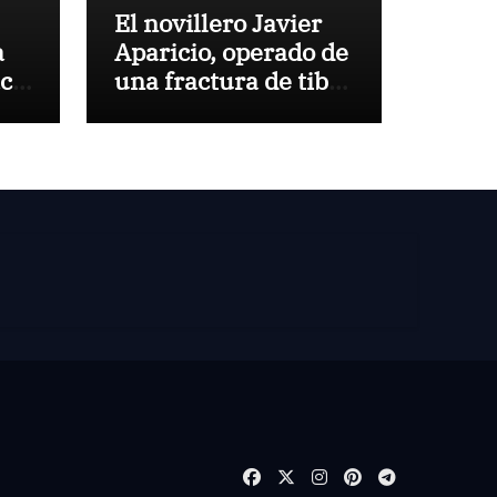
El novillero Javier
a
Aparicio, operado de
aca
una fractura de tibia
y peroné