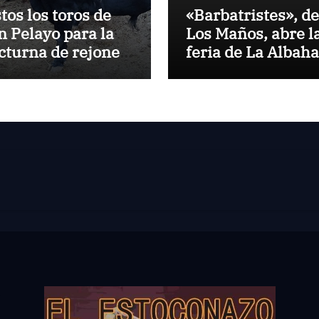
stos los toros de
«Barbatristes», de
n Pelayo para la
Los Maños, abre l
cturna de rejones
feria de La Albah
 El Puerto
de Huesca