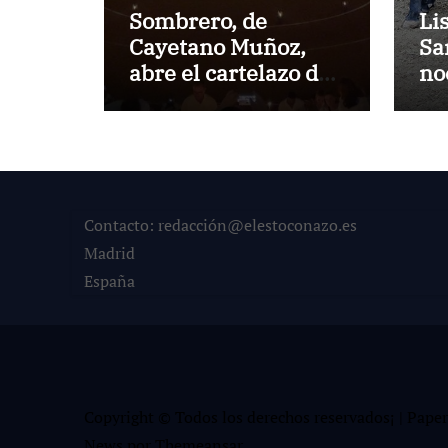
Sombrero, de
Li
Cayetano Muñoz,
Sa
abre el cartelazo de
no
Marbella
en
Contacto: redacción@elestoconazo.es
Madrid
España
Copyright © Todos los derechos reservados¡
|
Paper
News
por
Themeansar
.